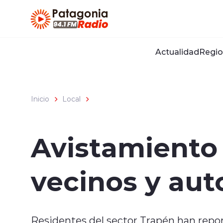
Click acá para ir directamente al contenido
Actualidad
Regio
Inicio
Local
Avistamiento
vecinos y aut
Residentes del sector Trapén han repo