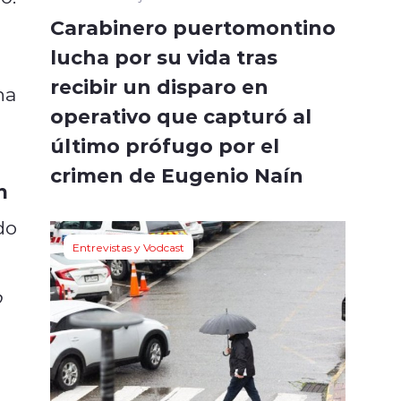
Carabinero puertomontino
lucha por su vida tras
recibir un disparo en
ha
operativo que capturó al
último prófugo por el
crimen de Eugenio Naín
n
do
Entrevistas y Vodcast
o