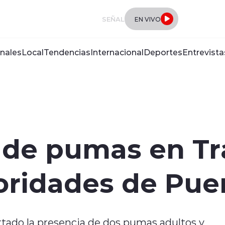
SEÑAL
EN VIVO
nales
Local
Tendencias
Internacional
Deportes
Entrevista
 de pumas en Tr
oridades de Pue
rtado la presencia de dos pumas adultos y