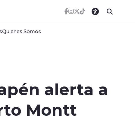
s
Quienes Somos
apén alerta a
rto Montt