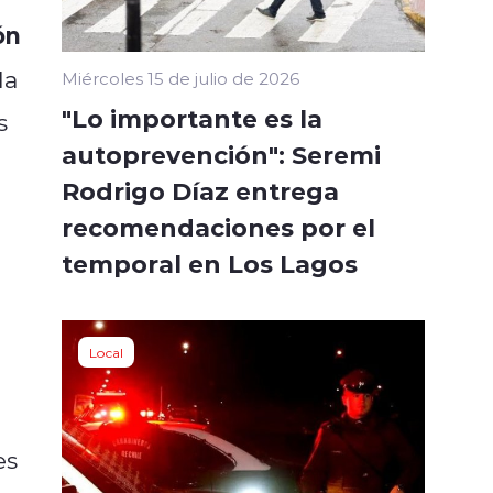
ón
la
Miércoles 15 de julio de 2026
"Lo importante es la
s
autoprevención": Seremi
Rodrigo Díaz entrega
recomendaciones por el
temporal en Los Lagos
Local
es