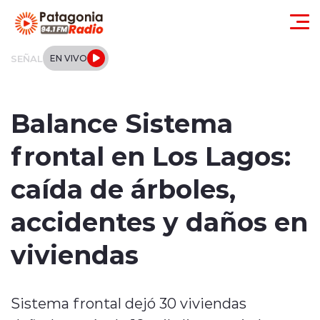
Click acá para ir directamente al contenido
SEÑAL
EN VIVO
Actualidad
Balance Sistema
Regionales
frontal en Los Lagos:
Local
caída de árboles,
Tendencias
accidentes y daños en
Internacional
viviendas
Deportes
Sistema frontal dejó 30 viviendas
Entrevistas