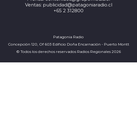
Ventas: publicidad@patagoniaradio.cl
+65 2 312800
Patagonia Radio
Concepción 120, Of 603 Edificio Doña Encarnación - Puerto Montt
© Todos los derechos reservados Radios Regionales 2026