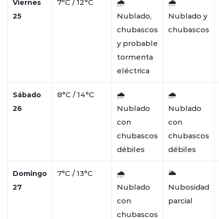
7°C / 12°C
🌧️
🌧️
Viernes
Nublado,
Nublado y
25
chubascos
chubascos
y probable
tormenta
eléctrica
8°C / 14°C
🌧️
🌧️
Sábado
Nublado
Nublado
26
con
con
chubascos
chubascos
débiles
débiles
7°C / 13°C
🌧️
🌥️
Domingo
Nublado
Nubosidad
27
con
parcial
chubascos