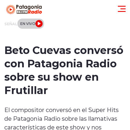
Click acá para ir directamente al contenido
SEÑAL
EN VIVO
Actualidad
Beto Cuevas conversó
Regionales
con Patagonia Radio
Local
sobre su show en
Tendencias
Frutillar
Internacional
El compositor conversó en el Super Hits
Deportes
de Patagonia Radio sobre las llamativas
Entrevistas
características de este show y nos