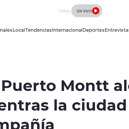
SEÑAL
EN VIVO
nales
Local
Tendencias
Internacional
Deportes
Entrevista
uerto Montt ale
entras la ciuda
mpañía