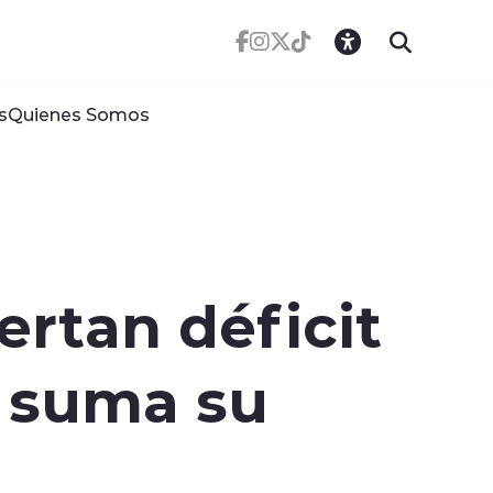
s
Quienes Somos
rtan déficit
d suma su