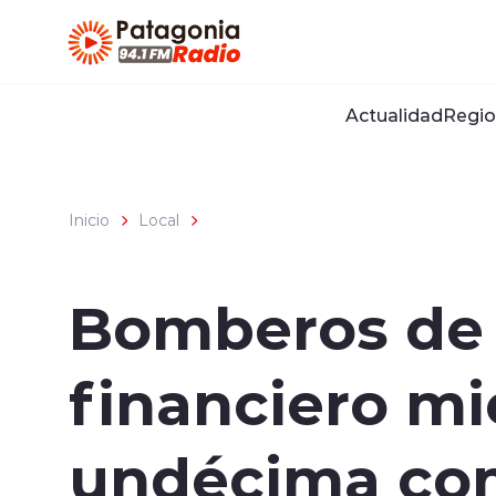
Click acá para ir directamente al contenido
Actualidad
Regio
Inicio
Local
Bomberos de P
financiero mi
undécima co