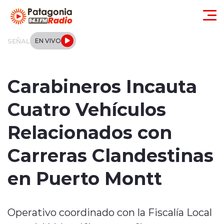
Click acá para ir directamente al contenido
SEÑAL
EN VIVO
Actualidad
Carabineros Incauta
Regionales
Cuatro Vehículos
Local
Relacionados con
Tendencias
Carreras Clandestinas
Internacional
en Puerto Montt
Deportes
Operativo coordinado con la Fiscalía Local
Entrevistas