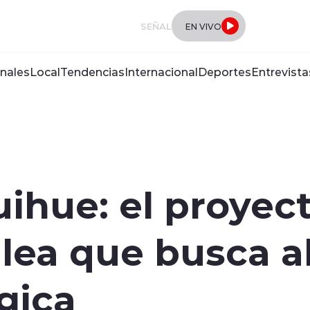
SEÑAL
EN VIVO
nales
Local
Tendencias
Internacional
Deportes
Entrevista
uihue: el proyec
ilea que busca al
gica