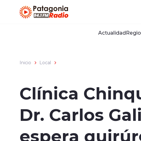
Click acá para ir directamente al contenido
Actualidad
Regio
Inicio
Local
Clínica Chinq
Dr. Carlos Gal
espera quirúr