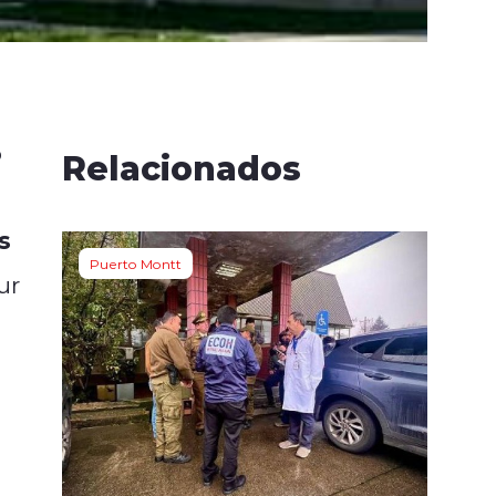
o
Relacionados
s
Puerto Montt
ur