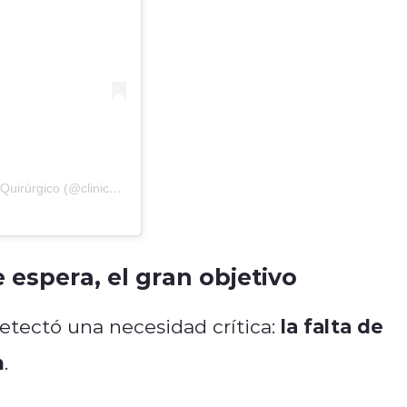
Una publicación compartida de Clinica Chinquihue Centro Quirúrgico (@clinicachinquihue)
 espera, el gran objetivo
la falta de
detectó una necesidad crítica:
n
.