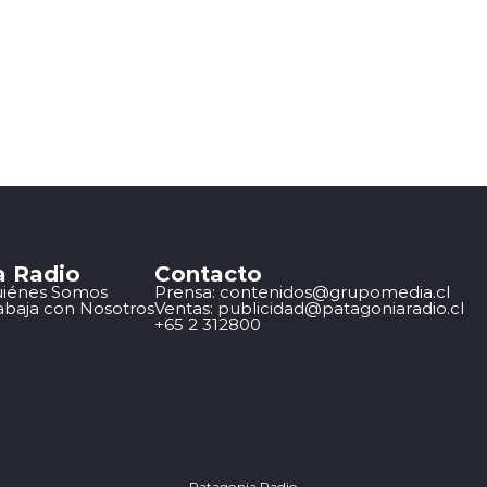
a Radio
Contacto
iénes Somos
Prensa: contenidos@grupomedia.cl
abaja con Nosotros
Ventas: publicidad@patagoniaradio.cl
+65 2 312800
Patagonia Radio