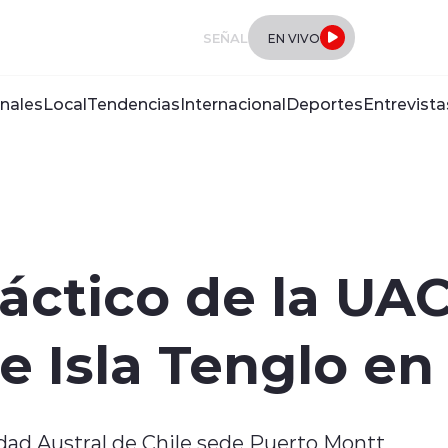
SEÑAL
EN VIVO
nales
Local
Tendencias
Internacional
Deportes
Entrevista
áctico de la UA
e Isla Tenglo en
sidad Austral de Chile sede Puerto Montt,