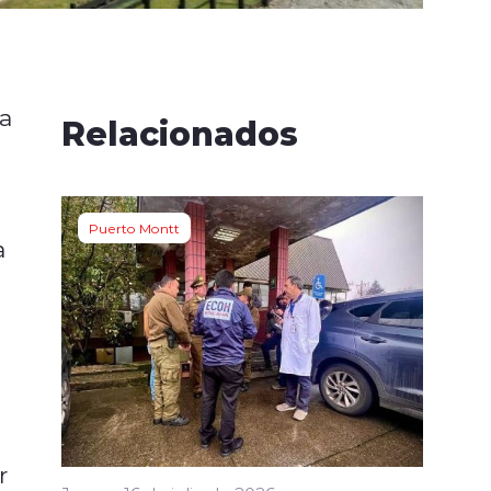
 a
Relacionados
Puerto Montt
a
r