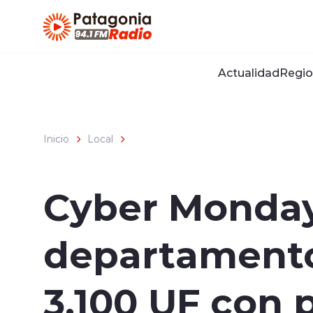
Click acá para ir directamente al contenido
Actualidad
Regio
Inicio
Local
Cyber Monday
departamento
3.100 UF con 