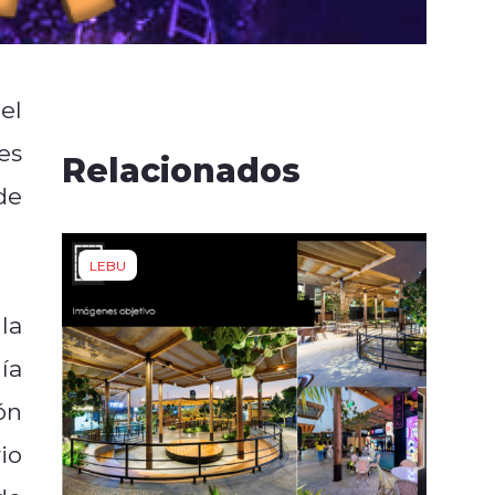
el
es
Relacionados
de
LEBU
la
ía
ón
io