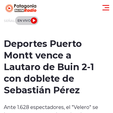
Click acá para ir directamente al contenido
SEÑAL
EN VIVO
Actualidad
Deportes Puerto
Regionales
Montt vence a
Local
Lautaro de Buin 2-1
Tendencias
con doblete de
Internacional
Sebastián Pérez
Deportes
Ante 1.628 espectadores, el "Velero" se
Entrevistas