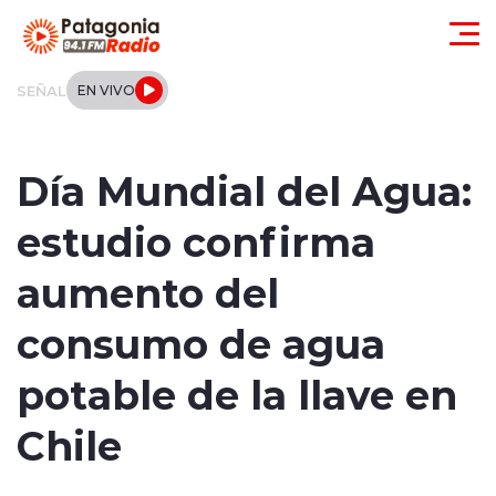
Click acá para ir directamente al contenido
SEÑAL
EN VIVO
Actualidad
Día Mundial del Agua:
Regionales
estudio confirma
Local
aumento del
Tendencias
consumo de agua
Internacional
potable de la llave en
Deportes
Chile
Entrevistas