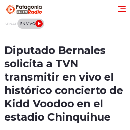
Click acá para ir directamente al contenido
SEÑAL
EN VIVO
Actualidad
Diputado Bernales
Regionales
solicita a TVN
Local
transmitir en vivo el
Tendencias
histórico concierto de
Internacional
Kidd Voodoo en el
Deportes
estadio Chinquihue
Entrevistas