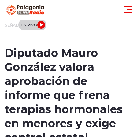
Click acá para ir directamente al contenido
SEÑAL
EN VIVO
Actualidad
Diputado Mauro
Regionales
González valora
Local
aprobación de
Tendencias
informe que frena
Internacional
terapias hormonales
Deportes
en menores y exige
control estatal
Entrevistas