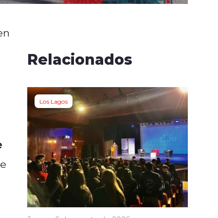
en
Relacionados
Los Lagos
e
ue