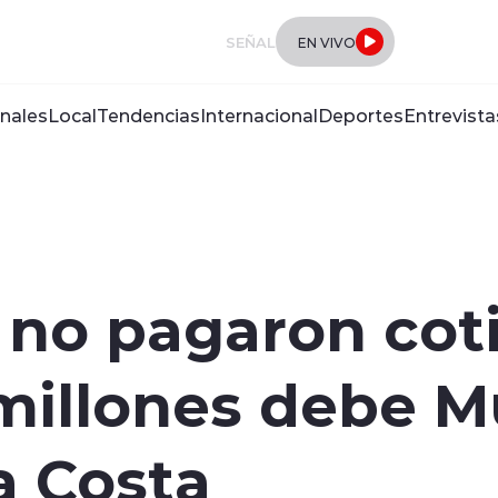
SEÑAL
EN VIVO
nales
Local
Tendencias
Internacional
Deportes
Entrevista
no pagaron coti
millones debe M
a Costa