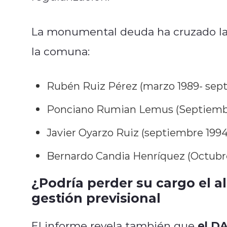
La monumental deuda ha cruzado la 
la comuna:
Rubén Ruiz Pérez (marzo 1989- sep
Ponciano Rumian Lemus (Septiembr
Javier Oyarzo Ruiz (septiembre 199
Bernardo Candia Henríquez (Octubr
¿Podría perder su cargo el al
gestión previsional
el D
El informe revela también que