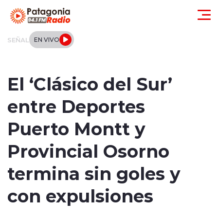
Click acá para ir directamente al contenido
SEÑAL
EN VIVO
Actualidad
El ‘Clásico del Sur’
Regionales
entre Deportes
Local
Puerto Montt y
Tendencias
Provincial Osorno
Internacional
termina sin goles y
Deportes
con expulsiones
Entrevistas