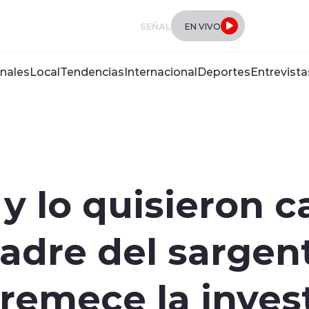
SEÑAL
EN VIVO
nales
Local
Tendencias
Internacional
Deportes
Entrevista
y lo quisieron ca
madre del sargen
remece la inves