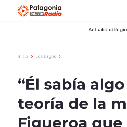
Click acá para ir directamente al contenido
Actualidad
Regio
Inicio
Los Lagos
“Él sabía algo 
teoría de la 
Figueroa que 