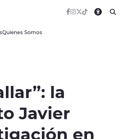
s
Quienes Somos
llar”: la
to Javier
tigación en