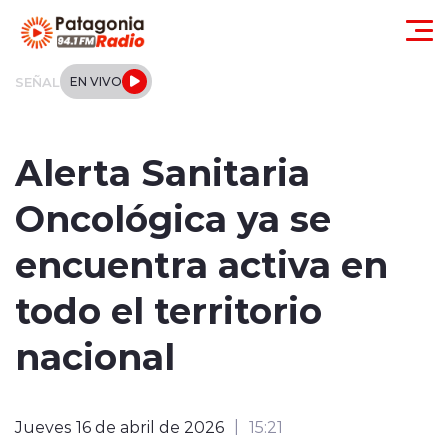
Click acá para ir directamente al contenido
SEÑAL
EN VIVO
Actualidad
Alerta Sanitaria
Regionales
Oncológica ya se
Local
encuentra activa en
Tendencias
todo el territorio
Internacional
nacional
Deportes
Jueves 16 de abril de 2026
15:21
Entrevistas