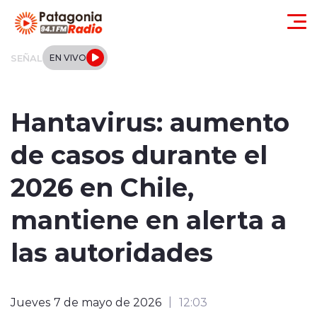
Click acá para ir directamente al contenido
SEÑAL
EN VIVO
Actualidad
Hantavirus: aumento
Regionales
de casos durante el
Local
2026 en Chile,
Tendencias
mantiene en alerta a
Internacional
las autoridades
Deportes
Jueves 7 de mayo de 2026
12:03
Entrevistas