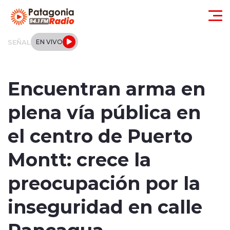
Click acá para ir directamente al contenido
SEÑAL
EN VIVO
Actualidad
Encuentran arma en
Regionales
plena vía pública en
Local
el centro de Puerto
Tendencias
Montt: crece la
Internacional
preocupación por la
Deportes
inseguridad en calle
Rancagua
Entrevistas