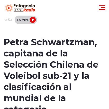
Click acá para ir directamente al contenido
SEÑAL
EN VIVO
Actualidad
Petra Schwartzman,
Regionales
capitana de la
Local
Selección Chilena de
Tendencias
Voleibol sub-21 y la
Internacional
clasificación al
Deportes
mundial de la
categoria
Entrevistas