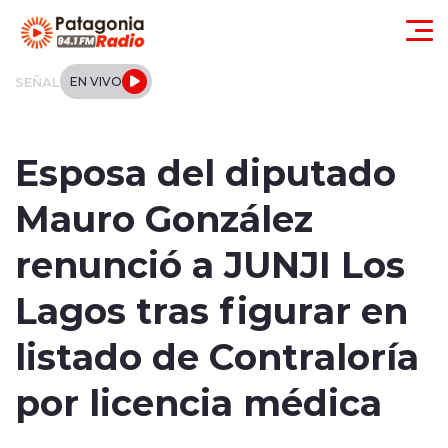
Click acá para ir directamente al contenido
SEÑAL
EN VIVO
Actualidad
Esposa del diputado
Regionales
Mauro González
Local
renunció a JUNJI Los
Tendencias
Lagos tras figurar en
Internacional
listado de Contraloría
Deportes
por licencia médica
Entrevistas