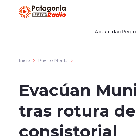
Click acá para ir directamente al contenido
Actualidad
Regio
Inicio
Puerto Montt
Evacúan Muni
tras rotura de
consistorial