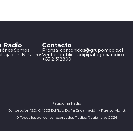
a Radio
Contacto
iénes Somos
Prensa: contenidos@grupomedia.cl
abaja con Nosotros
Ventas: publicidad@patagoniaradio.cl
+65 2 312800
Patagonia Radio
Concepción 120, Of 603 Edificio Doña Encarnación - Puerto Montt
© Todos los derechos reservados Radios Regionales 2026