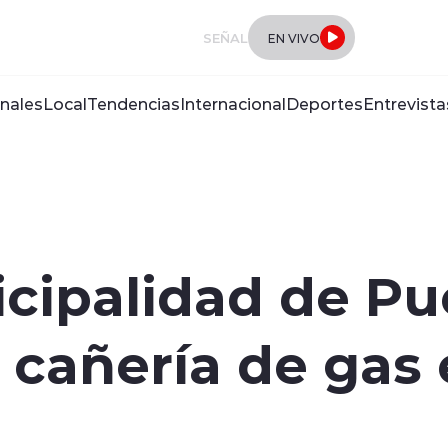
SEÑAL
EN VIVO
nales
Local
Tendencias
Internacional
Deportes
Entrevista
cipalidad de Pu
 cañería de gas 