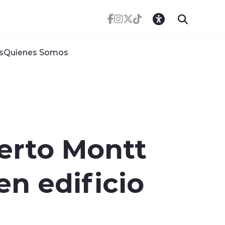
s
Quienes Somos
erto Montt
en edificio