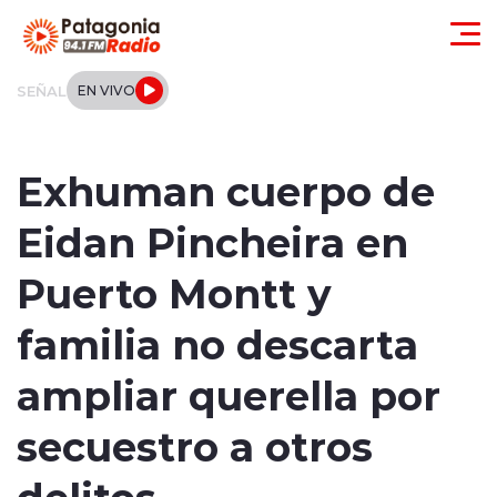
Click acá para ir directamente al contenido
SEÑAL
EN VIVO
Actualidad
Exhuman cuerpo de
Regionales
Eidan Pincheira en
Local
Puerto Montt y
Tendencias
familia no descarta
Internacional
ampliar querella por
Deportes
secuestro a otros
delitos
Entrevistas