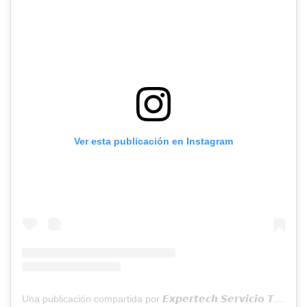
Ver esta publicación en Instagram
Una publicación compartida por 𝙀𝙭𝙥𝙚𝙧𝙩𝙚𝙘𝙝 𝙎𝙚𝙧𝙫𝙞𝙘𝙞𝙤 𝙏𝙚́𝙘𝙣𝙞𝙘𝙤®️🇨🇱 (@expertech.cl)