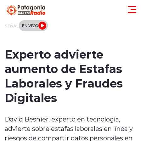
Click acá para ir directamente al contenido
SEÑAL
EN VIVO
Actualidad
Experto advierte
Regionales
aumento de Estafas
Local
Laborales y Fraudes
Tendencias
Digitales
Internacional
David Besnier, experto en tecnología,
Deportes
advierte sobre estafas laborales en línea y
Entrevistas
riesgos de compartir datos personales en