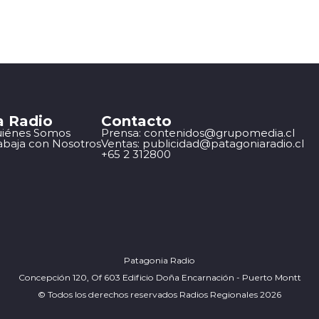
a Radio
Contacto
iénes Somos
Prensa: contenidos@grupomedia.cl
abaja con Nosotros
Ventas: publicidad@patagoniaradio.cl
+65 2 312800
Patagonia Radio
Concepción 120, Of 603 Edificio Doña Encarnación - Puerto Montt
© Todos los derechos reservados Radios Regionales 2026