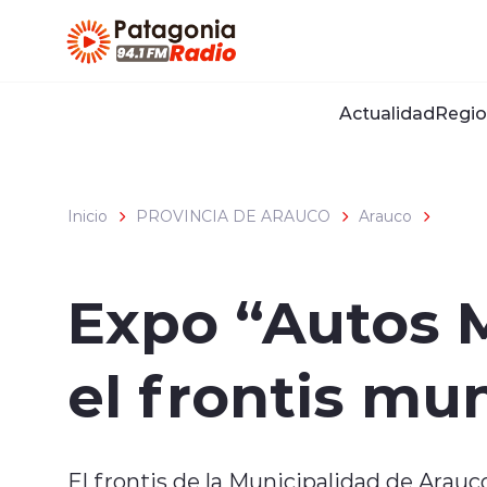
Click acá para ir directamente al contenido
Actualidad
Regio
Inicio
PROVINCIA DE ARAUCO
Arauco
Expo “Autos 
el frontis mu
El frontis de la Municipalidad de Arauc