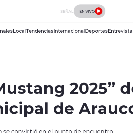
SEÑAL
EN VIVO
nales
Local
Tendencias
Internacional
Deportes
Entrevista
Mustang 2025” 
nicipal de Arauc
o se convirtió en el punto de encuentro