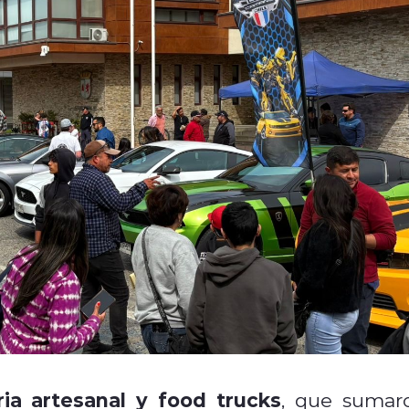
ria artesanal y food trucks
, que sumar