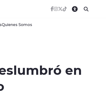
s
Quienes Somos
deslumbró en
o