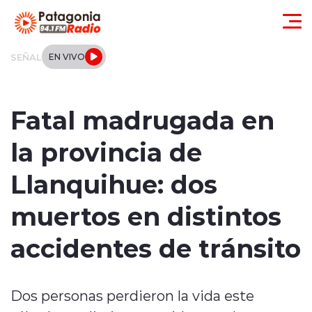
Click acá para ir directamente al contenido
SEÑAL
EN VIVO
Actualidad
Fatal madrugada en
Regionales
la provincia de
Local
Llanquihue: dos
Tendencias
muertos en distintos
Internacional
accidentes de tránsito
Deportes
Dos personas perdieron la vida este
Entrevistas