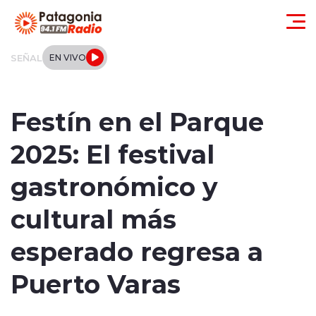
Click acá para ir directamente al contenido
SEÑAL
EN VIVO
Actualidad
Festín en el Parque
Regionales
2025: El festival
Local
gastronómico y
Tendencias
cultural más
Internacional
esperado regresa a
Deportes
Puerto Varas
Entrevistas