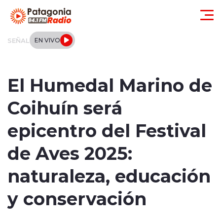
Click acá para ir directamente al contenido
SEÑAL
EN VIVO
Actualidad
El Humedal Marino de
Regionales
Coihuín será
Local
epicentro del Festival
Tendencias
de Aves 2025:
Internacional
naturaleza, educación
Deportes
y conservación
Entrevistas