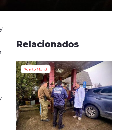
y
Relacionados
r
Puerto Montt
y