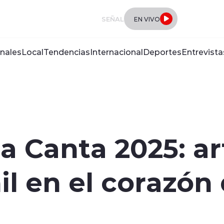
SEÑAL
EN VIVO
nales
Local
Tendencias
Internacional
Deportes
Entrevista
a Canta 2025: ar
l en el corazón 