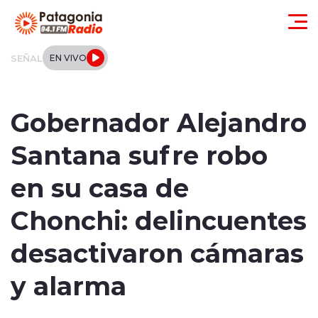
Click acá para ir directamente al contenido
SEÑAL
EN VIVO
Actualidad
Gobernador Alejandro
Regionales
Santana sufre robo
Local
en su casa de
Tendencias
Chonchi: delincuentes
Internacional
desactivaron cámaras
Deportes
y alarma
Entrevistas