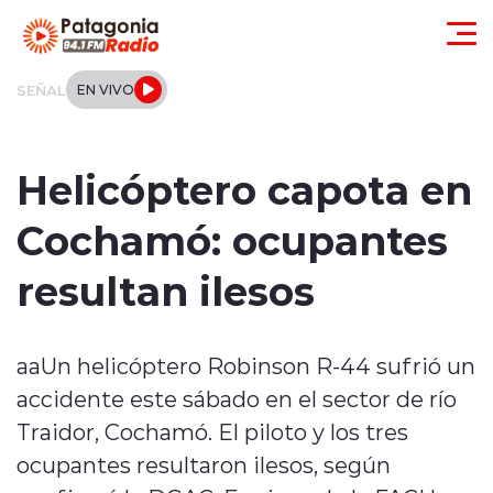
Click acá para ir directamente al contenido
SEÑAL
EN VIVO
Actualidad
Helicóptero capota en
Regionales
Cochamó: ocupantes
Local
resultan ilesos
Tendencias
aaUn helicóptero Robinson R-44 sufrió un
Internacional
accidente este sábado en el sector de río
Deportes
Traidor, Cochamó. El piloto y los tres
ocupantes resultaron ilesos, según
Entrevistas