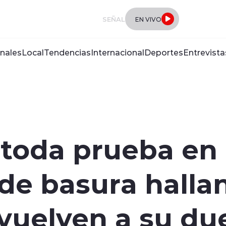
SEÑAL
EN VIVO
nales
Local
Tendencias
Internacional
Deportes
Entrevista
 toda prueba en
de basura hallan
evuelven a su d