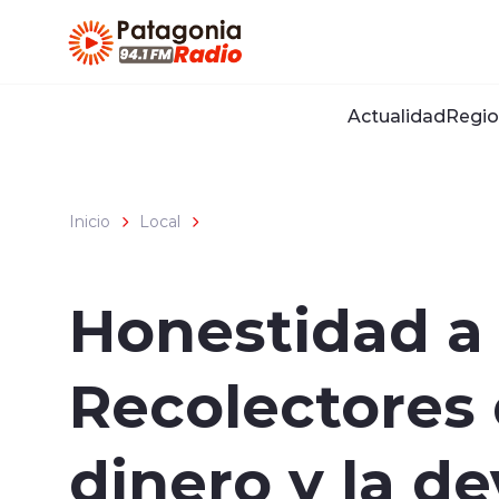
Click acá para ir directamente al contenido
Actualidad
Regio
Inicio
Local
Honestidad a
Recolectores 
dinero y la d