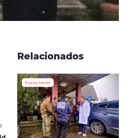
n
Relacionados
Puerto Montt
o
id