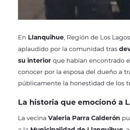
Llanquihue
En
, Región de Los Lagos
dev
aplaudido por la comunidad tras
su interior
que habían encontrado en
conocer por la esposa del dueño a t
públicamente la honestidad de los t
La historia que emocionó a 
Valeria Parra Calderón
La vecina
pub
Municipalidad de Llanquihue
a la
, 