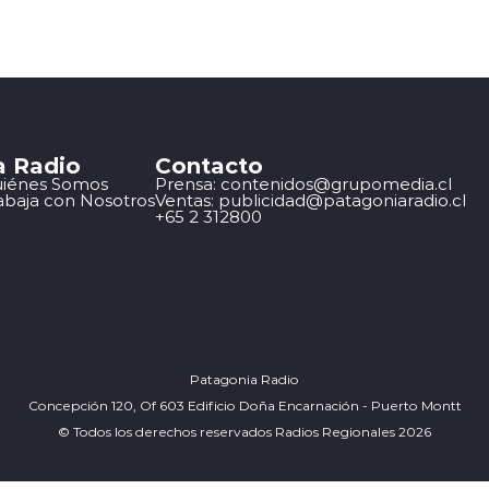
a Radio
Contacto
iénes Somos
Prensa: contenidos@grupomedia.cl
abaja con Nosotros
Ventas: publicidad@patagoniaradio.cl
+65 2 312800
Patagonia Radio
Concepción 120, Of 603 Edificio Doña Encarnación - Puerto Montt
© Todos los derechos reservados Radios Regionales 2026