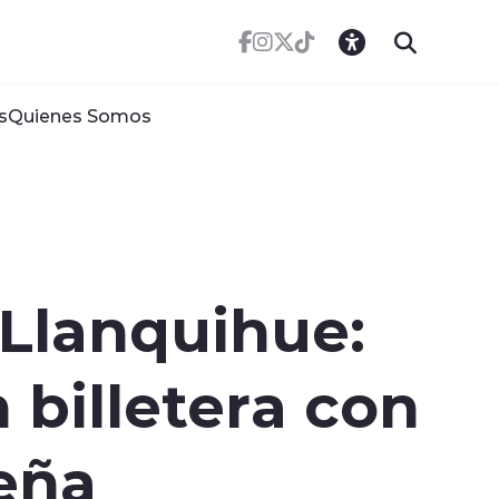
s
Quienes Somos
 Llanquihue:
 billetera con
ueña