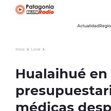
Click acá para ir directamente al contenido
Actualidad
Regio
Inicio
Local
Hualaihué en 
presupuestari
médicas despu