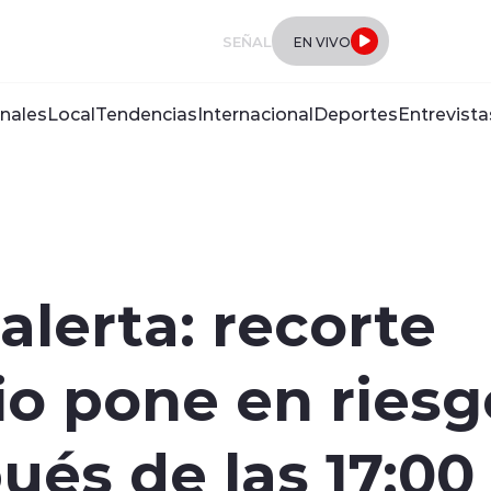
SEÑAL
EN VIVO
nales
Local
Tendencias
Internacional
Deportes
Entrevista
alerta: recorte
o pone en riesg
és de las 17:00