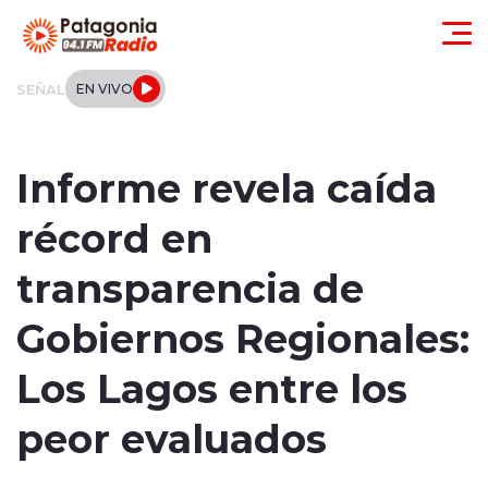
Click acá para ir directamente al contenido
SEÑAL
EN VIVO
Actualidad
Informe revela caída
Regionales
récord en
Local
transparencia de
Tendencias
Gobiernos Regionales:
Internacional
Los Lagos entre los
Deportes
peor evaluados
Entrevistas