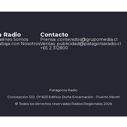
a Radio
Contacto
iénes Somos
Prensa: contenidos@grupomedia.cl
abaja con Nosotros
Ventas: publicidad@patagoniaradio.cl
+65 2 312800
Patagonia Radio
Concepción 120, Of 603 Edificio Doña Encarnación - Puerto Montt
© Todos los derechos reservados Radios Regionales 2026