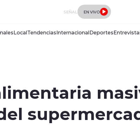
SEÑAL
EN VIVO
nales
Local
Tendencias
Internacional
Deportes
Entrevista
alimentaria masi
 del supermerc