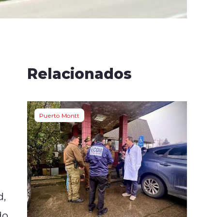
Relacionados
Puerto Montt
d,
do