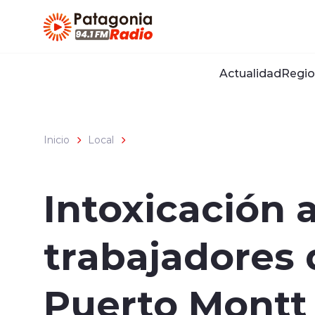
Click acá para ir directamente al contenido
Actualidad
Regio
Inicio
Local
Intoxicación 
trabajadores
Puerto Montt