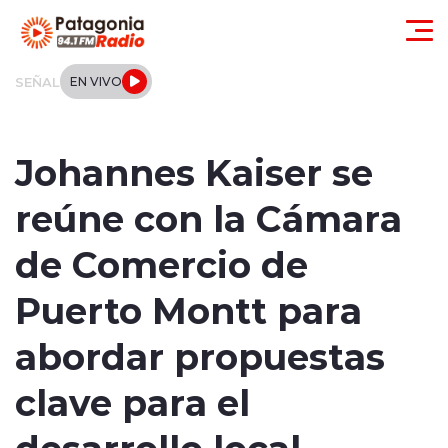
Click acá para ir directamente al contenido
SEÑAL
EN VIVO
Actualidad
Johannes Kaiser se
Regionales
reúne con la Cámara
Local
de Comercio de
Tendencias
Puerto Montt para
Internacional
abordar propuestas
Deportes
clave para el
desarrollo local
Entrevistas