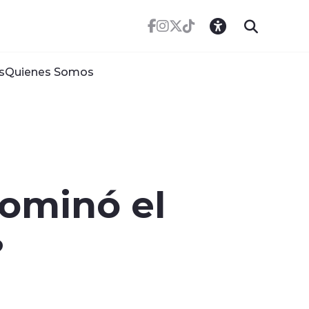
s
Quienes Somos
dominó el
?