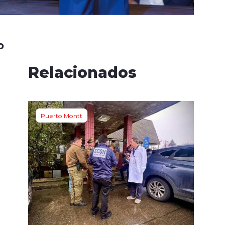
o
a
Relacionados
a
Puerto Montt