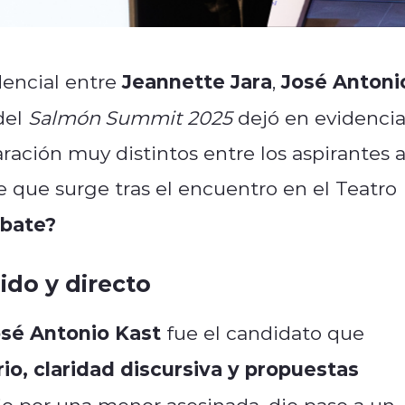
Jeannette Jara
José Antoni
dencial entre
,
del
Salmón Summit 2025
dejó en evidenci
aración muy distintos entre los aspirantes 
 que surge tras el encuentro en el Teatro
ebate?
ido y directo
sé Antonio Kast
fue el candidato que
o, claridad discursiva y propuestas
io por una menor asesinada, dio paso a un