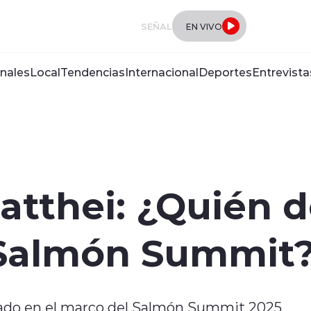
SEÑAL
EN VIVO
nales
Local
Tendencias
Internacional
Deportes
Entrevista
Matthei: ¿Quién 
 Salmón Summit
izado en el marco del Salmón Summit 2025