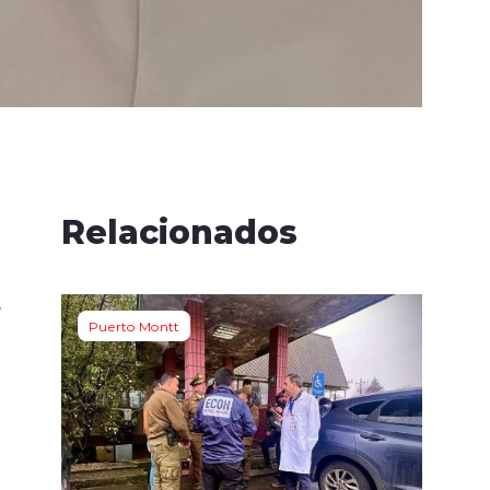
Relacionados
s
Puerto Montt
,