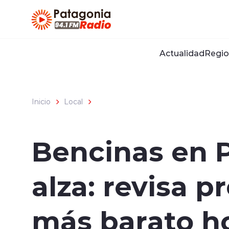
Click acá para ir directamente al contenido
Actualidad
Regio
Inicio
Local
Bencinas en P
alza: revisa p
más barato h