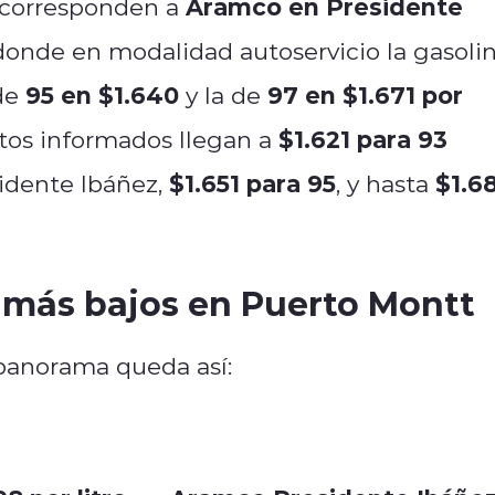
Aramco en Presidente
 corresponden a
 donde en modalidad autoservicio la gasoli
95 en $1.640
97 en $1.671 por
 de
y la de
$1.621 para 93
altos informados llegan a
$1.651 para 95
$1.6
idente Ibáñez,
, y hasta
 más bajos en Puerto Montt
 panorama queda así: