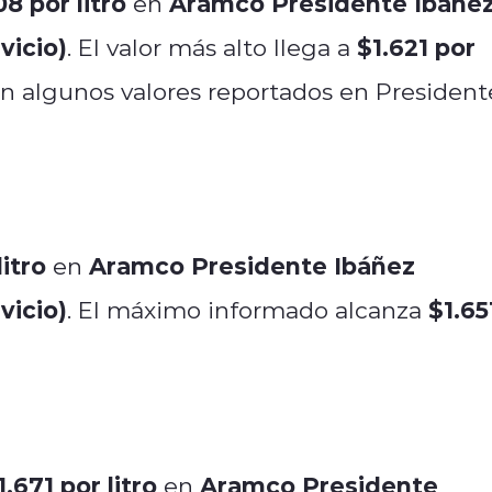
08 por litro
Aramco Presidente Ibáñe
en
vicio)
$1.621 por
. El valor más alto llega a
n algunos valores reportados en President
litro
Aramco Presidente Ibáñez
en
vicio)
$1.65
. El máximo informado alcanza
1.671 por litro
Aramco Presidente
en