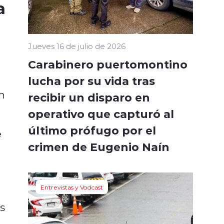
a
Jueves 16 de julio de 2026
Carabinero puertomontino
lucha por su vida tras
n
recibir un disparo en
operativo que capturó al
último prófugo por el
e
crimen de Eugenio Naín
Entrevistas y Vodcast
s