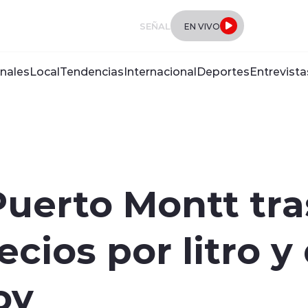
SEÑAL
EN VIVO
nales
Local
Tendencias
Internacional
Deportes
Entrevista
uerto Montt tras
recios por litro 
oy