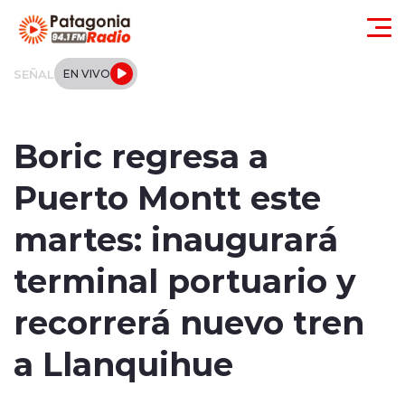
Click acá para ir directamente al contenido
SEÑAL
EN VIVO
Actualidad
Boric regresa a
Regionales
Puerto Montt este
Local
martes: inaugurará
Tendencias
terminal portuario y
Internacional
recorrerá nuevo tren
Deportes
a Llanquihue
Entrevistas