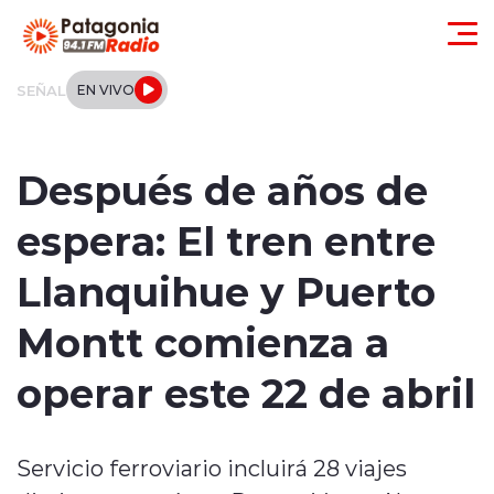
Click acá para ir directamente al contenido
SEÑAL
EN VIVO
Actualidad
Después de años de
Regionales
espera: El tren entre
Local
Llanquihue y Puerto
Tendencias
Montt comienza a
Internacional
operar este 22 de abril
Deportes
Servicio ferroviario incluirá 28 viajes
Entrevistas