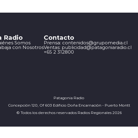
a Radio
Contacto
iénes Somos
Prensa: contenidos@grupomedia.cl
abaja con Nosotros
Ventas: publicidad@patagoniaradio.cl
+65 2 312800
Patagonia Radio
Concepción 120, Of 603 Edificio Doña Encarnación - Puerto Montt
© Todos los derechos reservados Radios Regionales 2026