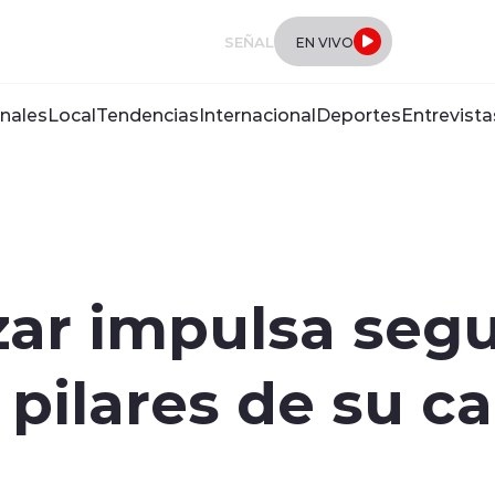
SEÑAL
EN VIVO
nales
Local
Tendencias
Internacional
Deportes
Entrevista
ar impulsa segu
pilares de su c