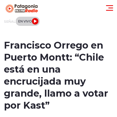
Click acá para ir directamente al contenido
SEÑAL
EN VIVO
Actualidad
Francisco Orrego en
Regionales
Puerto Montt: “Chile
Local
está en una
Tendencias
encrucijada muy
Internacional
grande, llamo a votar
Deportes
por Kast”
Entrevistas