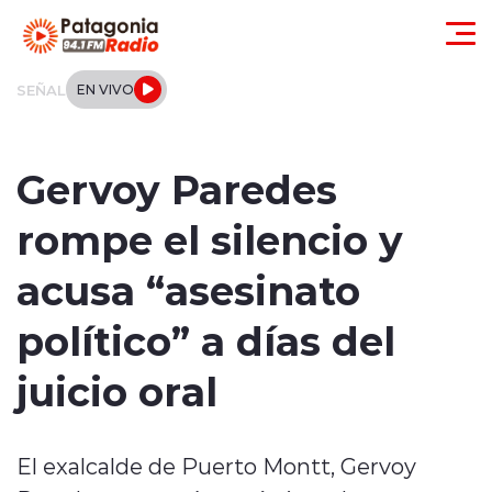
Click acá para ir directamente al contenido
SEÑAL
EN VIVO
Actualidad
Gervoy Paredes
Regionales
rompe el silencio y
Local
acusa “asesinato
Tendencias
político” a días del
Internacional
juicio oral
Deportes
El exalcalde de Puerto Montt, Gervoy
Entrevistas