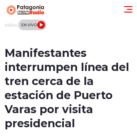
Click acá para ir directamente al contenido
SEÑAL
EN VIVO
Actualidad
Manifestantes
Regionales
interrumpen línea del
Local
tren cerca de la
Tendencias
estación de Puerto
Internacional
Varas por visita
Deportes
presidencial
Entrevistas