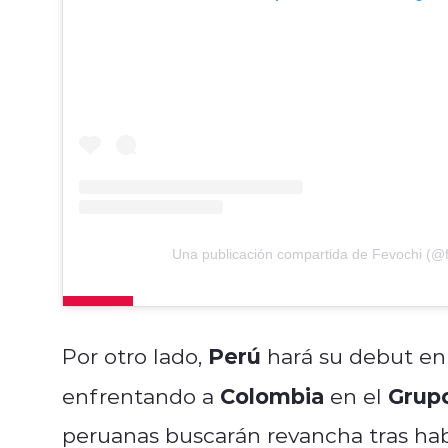
Una publicación compartida de Fevochi (@f
Perú
Por otro lado,
hará su debut en 
Colombia
Grup
enfrentando a
en el
peruanas buscarán revancha tras hab