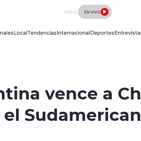
SEÑAL
EN VIVO
nales
Local
Tendencias
Internacional
Deportes
Entrevista
tina vence a Ch
 el Sudamerican