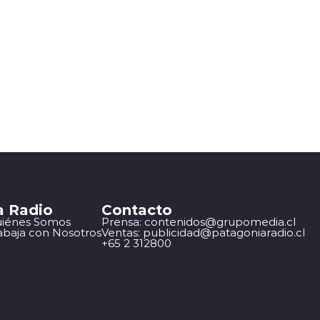
a Radio
Contacto
iénes Somos
Prensa: contenidos@grupomedia.cl
abaja con Nosotros
Ventas: publicidad@patagoniaradio.cl
+65 2 312800