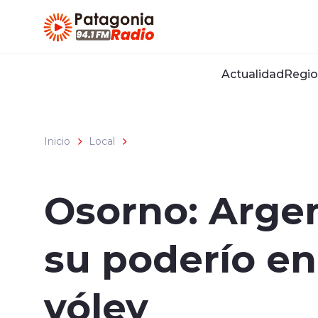
Click acá para ir directamente al contenido
Actualidad
Regio
Inicio
Local
Osorno: Argen
su poderío en
vóley