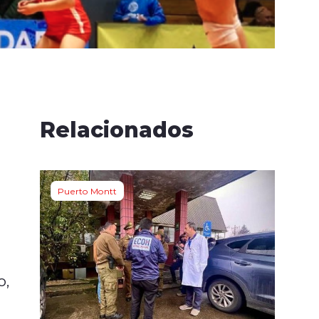
Relacionados
Puerto Montt
o,