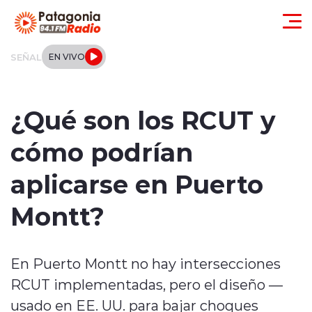
Click acá para ir directamente al contenido
SEÑAL
EN VIVO
Actualidad
¿Qué son los RCUT y
Regionales
cómo podrían
Local
aplicarse en Puerto
Tendencias
Montt?
Internacional
En Puerto Montt no hay intersecciones
Deportes
RCUT implementadas, pero el diseño —
Entrevistas
usado en EE. UU. para bajar choques