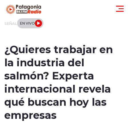
Click acá para ir directamente al contenido
SEÑAL
EN VIVO
Actualidad
¿Quieres trabajar en
Regionales
la industria del
Local
salmón? Experta
Tendencias
internacional revela
Internacional
qué buscan hoy las
Deportes
empresas
Entrevistas