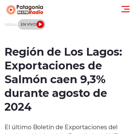
Click acá para ir directamente al contenido
SEÑAL
EN VIVO
Actualidad
Región de Los Lagos:
Regionales
Exportaciones de
Local
Salmón caen 9,3%
Tendencias
durante agosto de
Internacional
2024
Deportes
El último Boletín de Exportaciones del
Entrevistas