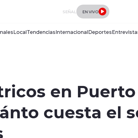
SEÑAL
EN VIVO
nales
Local
Tendencias
Internacional
Deportes
Entrevista
tricos en Puert
ánto cuesta el s
s