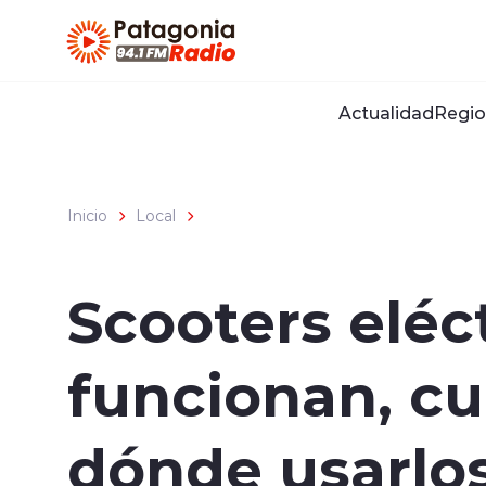
Click acá para ir directamente al contenido
Actualidad
Regio
Inicio
Local
Scooters eléc
funcionan, cu
dónde usarlo