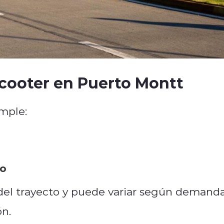
cooter en Puerto Montt
imple:
so
 del trayecto y puede variar según demand
ón.