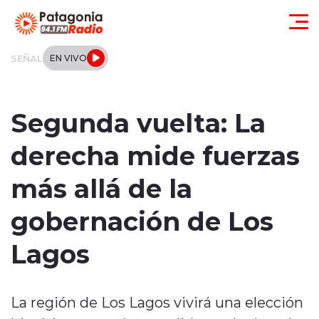
Click acá para ir directamente al contenido
SEÑAL
EN VIVO
Actualidad
Segunda vuelta: La
Regionales
derecha mide fuerzas
Local
más allá de la
Tendencias
gobernación de Los
Internacional
Lagos
Deportes
La región de Los Lagos vivirá una elección
Entrevistas